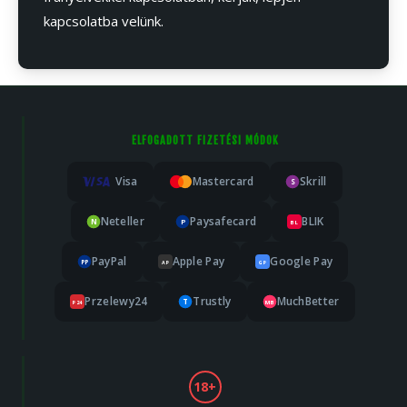
kapcsolatba velünk.
ELFOGADOTT FIZETÉSI MÓDOK
Visa
Mastercard
Skrill
S
Neteller
Paysafecard
BLIK
N
P
BL
PayPal
Apple Pay
Google Pay
PP
AP
GP
Przelewy24
Trustly
MuchBetter
T
P24
MB
18+