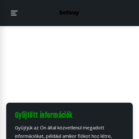
Főoldal
›
Adatvédelmi Irányelvek
Adatvédelmi Irányelvek
Gyűjtött információk
Gyűjtjük az Ön által közvetlenül megadott
információkat, például amikor fiókot hoz létre,