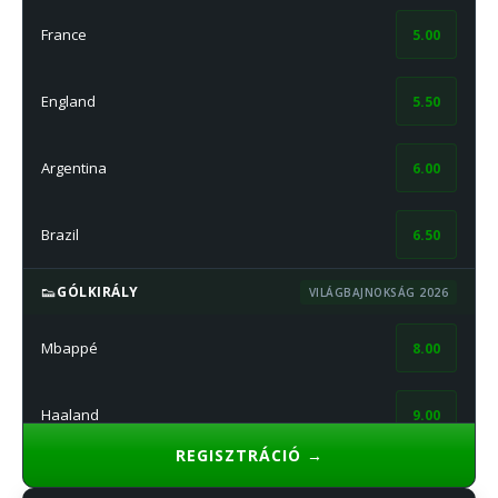
France
5.00
England
5.50
Argentina
6.00
Brazil
6.50
👟
GÓLKIRÁLY
VILÁGBAJNOKSÁG 2026
Mbappé
8.00
Haaland
9.00
REGISZTRÁCIÓ →
Kane
10.0