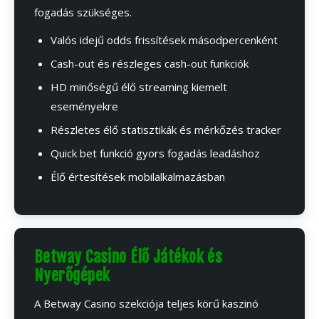
fogadás szükséges.
Valós idejű odds frissítések másodpercenként
Cash-out és részleges cash-out funkciók
HD minőségű élő streaming kiemelt
eseményekre
Részletes élő statisztikák és mérkőzés tracker
Quick bet funkció gyors fogadás leadáshoz
Élő értesítések mobilalkalmazásban
Betway Casino Élő Játékok és
Nyerőgépek
A Betway Casino szekciója teljes körű kaszinó