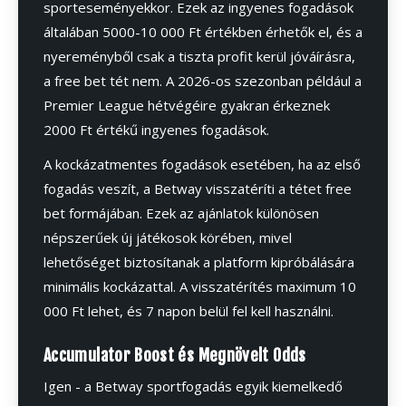
sporteseményekkor. Ezek az ingyenes fogadások
általában 5000-10 000 Ft értékben érhetők el, és a
nyereményből csak a tiszta profit kerül jóváírásra,
a free bet tét nem. A 2026-os szezonban például a
Premier League hétvégéire gyakran érkeznek
2000 Ft értékű ingyenes fogadások.
A kockázatmentes fogadások esetében, ha az első
fogadás veszít, a Betway visszatéríti a tétet free
bet formájában. Ezek az ajánlatok különösen
népszerűek új játékosok körében, mivel
lehetőséget biztosítanak a platform kipróbálására
minimális kockázattal. A visszatérítés maximum 10
000 Ft lehet, és 7 napon belül fel kell használni.
Accumulator Boost és Megnövelt Odds
Igen - a Betway sportfogadás egyik kiemelkedő