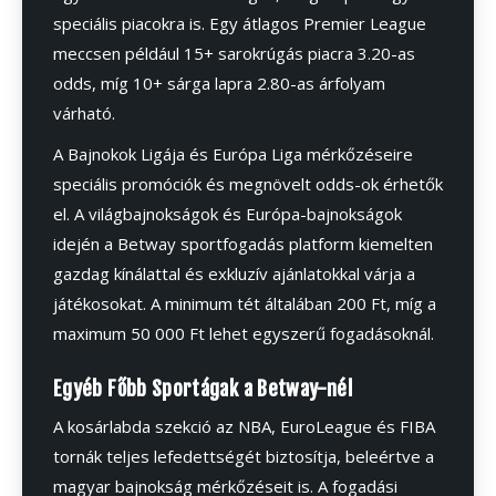
speciális piacokra is. Egy átlagos Premier League
meccsen például 15+ sarokrúgás piacra 3.20-as
odds, míg 10+ sárga lapra 2.80-as árfolyam
várható.
A Bajnokok Ligája és Európa Liga mérkőzéseire
speciális promóciók és megnövelt odds-ok érhetők
el. A világbajnokságok és Európa-bajnokságok
idején a Betway sportfogadás platform kiemelten
gazdag kínálattal és exkluzív ajánlatokkal várja a
játékosokat. A minimum tét általában 200 Ft, míg a
maximum 50 000 Ft lehet egyszerű fogadásoknál.
Egyéb Főbb Sportágak a Betway-nél
A kosárlabda szekció az NBA, EuroLeague és FIBA
tornák teljes lefedettségét biztosítja, beleértve a
magyar bajnokság mérkőzéseit is. A fogadási