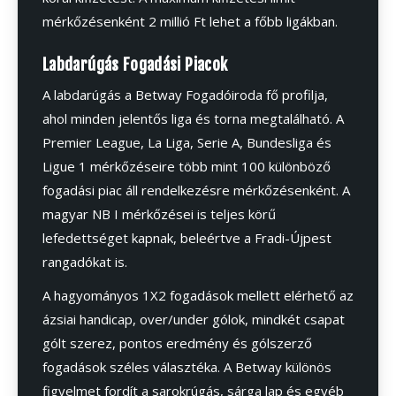
mérkőzésenként 2 millió Ft lehet a főbb ligákban.
Labdarúgás Fogadási Piacok
A labdarúgás a Betway Fogadóiroda fő profilja,
ahol minden jelentős liga és torna megtalálható. A
Premier League, La Liga, Serie A, Bundesliga és
Ligue 1 mérkőzéseire több mint 100 különböző
fogadási piac áll rendelkezésre mérkőzésenként. A
magyar NB I mérkőzései is teljes körű
lefedettséget kapnak, beleértve a Fradi-Újpest
rangadókat is.
A hagyományos 1X2 fogadások mellett elérhető az
ázsiai handicap, over/under gólok, mindkét csapat
gólt szerez, pontos eredmény és gólszerző
fogadások széles választéka. A Betway különös
figyelmet fordít a sarokrúgás, sárga lap és egyéb