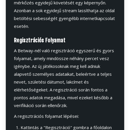
mérkőzés egyidejű követését egy képernyőn.
Azonban a sok egyidejű stream lassíthatja az oldal
betöltési sebességét gyengébb internetkapcsolat
esetén.
Regisztrációs Folyamat
A Betway-nél való regisztráció egyszerű és gyors
folyamat, amely mindössze néhány percet vesz
igénybe. Az új játékosoknak meg kell adniuk
alapvető személyes adataikat, beleértve a teljes
nevet, születési dátumot, lakcímet és
elérhetőségeket. A regisztráció során fontos a
pontos adatok megadása, mivel ezeket később a
verifikáció során ellenőrzik.
A regisztrációs folyamat lépései:
Kattintás a "Regisztráció" gombra a főoldalon