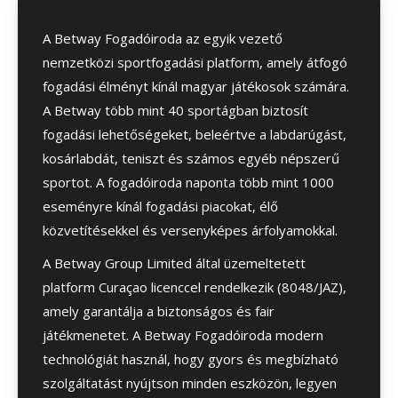
A Betway Fogadóiroda az egyik vezető
Vinícius
12.0
nemzetközi sportfogadási platform, amely átfogó
fogadási élményt kínál magyar játékosok számára.
⭐
LEGJOBB JÁTÉKOS
VILÁGBAJNOKSÁG 2026
A Betway több mint 40 sportágban biztosít
Bellingham
7.00
fogadási lehetőségeket, beleértve a labdarúgást,
kosárlabdát, teniszt és számos egyéb népszerű
sportot. A fogadóiroda naponta több mint 1000
Mbappé
7.50
eseményre kínál fogadási piacokat, élő
közvetítésekkel és versenyképes árfolyamokkal.
Yamal
8.00
A Betway Group Limited által üzemeltetett
platform Curaçao licenccel rendelkezik (8048/JAZ),
Vinícius
10.0
amely garantálja a biztonságos és fair
játékmenetet. A Betway Fogadóiroda modern
🥅
DÖNTŐBE JUTÁS
VILÁGBAJNOKSÁG 2026
technológiát használ, hogy gyors és megbízható
Spain
2.50
szolgáltatást nyújtson minden eszközön, legyen