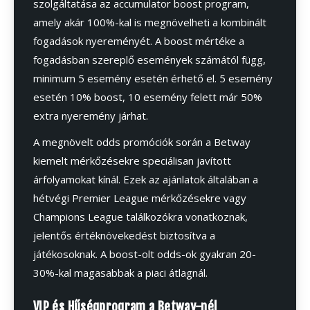
szolgáltatása az accumulator boost program,
amely akár 100%-kal is megnövelheti a kombinált
fogadások nyereményét. A boost mértéke a
fogadásban szereplő események számától függ,
minimum 5 esemény esetén érhető el. 5 esemény
esetén 10% boost, 10 esemény felett már 50%
extra nyeremény járhat.
A megnövelt odds promóciók során a Betway
kiemelt mérkőzésekre speciálisan javított
árfolyamokat kínál. Ezek az ajánlatok általában a
hétvégi Premier League mérkőzésekre vagy
Champions League találkozókra vonatkoznak,
jelentős értéknövekedést biztosítva a
játékosoknak. A boost-olt odds-ok gyakran 20-
30%-kal magasabbak a piaci átlagnál.
VIP és Hűségprogram a Betway-nél