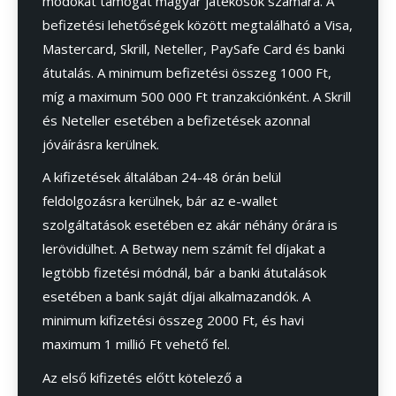
módokat támogat magyar játékosok számára. A
befizetési lehetőségek között megtalálható a Visa,
Mastercard, Skrill, Neteller, PaySafe Card és banki
átutalás. A minimum befizetési összeg 1000 Ft,
míg a maximum 500 000 Ft tranzakciónként. A Skrill
és Neteller esetében a befizetések azonnal
jóváírásra kerülnek.
A kifizetések általában 24-48 órán belül
feldolgozásra kerülnek, bár az e-wallet
szolgáltatások esetében ez akár néhány órára is
lerövidülhet. A Betway nem számít fel díjakat a
legtöbb fizetési módnál, bár a banki átutalások
esetében a bank saját díjai alkalmazandók. A
minimum kifizetési összeg 2000 Ft, és havi
maximum 1 millió Ft vehető fel.
Az első kifizetés előtt kötelező a