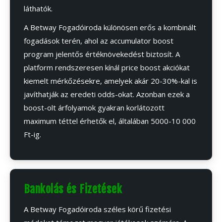
láthatók.
A Betway Fogadóiroda különösen erős a kombinált
fogadások terén, ahol az accumulator boost
program jelentős értéknövekedést biztosít. A
platform rendszeresen kínál price boost akciókat
kiemelt mérkőzésekre, amelyek akár 20-30%-kal is
javíthatják az eredeti odds-okat. Azonban ezek a
boost-olt árfolyamok gyakran korlátozott
maximum téttel érhetők el, általában 5000-10 000
Ft-ig.
Bankolás és Fizetések
A Betway Fogadóiroda széles körű fizetési